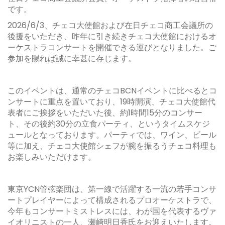
です。
2026/6/3
、チェコ大使館および在日チェコ商工会議所の
後援をいただき、昨年に引き続きチェコ大使館におけるオ
ーケストラコンサートを開催できる運びとなりました。ご
参加を賜れば誠に幸甚に存じます。
このイベントは、通常のチェコ
BCN
イベントに比べるとコ
ンサートに重点を置いており、
19
時開演、チェコ大使館代
表者にご挨拶をいただいた後、約
1
時間
15
分のコンサー
ト、その後約
30
分の立食パーティ、というタイムスケジ
ュールとなっております。パーティでは、ワイン、ビール
等に加え、チェコ大使館シェフが腕を振るうチェコ料理も
お楽しみいただけます。
東京
YCN
管弦楽団は、第一線で活躍する一流の若手コンサ
ートプレイヤーによって構成されるプロオーケストラで、
今年もコンサートミストレスには、わが国を代表するヴァ
イオリニストの一人、瀬﨑明日香氏をお迎えいたします。