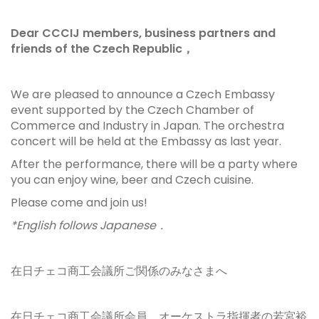
Dear CCCIJ members, business partners and
friends of the Czech Republic，
We are pleased to announce a Czech Embassy
event supported by the Czech Chamber of
Commerce and Industry in Japan. The orchestra
concert will be held at the Embassy as last year.
After the performance, there will be a party where
you can enjoy wine, beer and Czech cuisine.
Please come and join us!
*English follows Japanese．
在日チェコ商工会議所ご関係のみなさまへ
在日チェコ商工会議所会員、オーケストラ指揮者の若宮裕