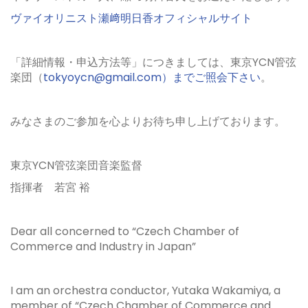
ヴァイオリニスト瀬﨑明日香オフィシャルサイト
「詳細情報・申込方法等」につきましては、東京
YCN
管弦
楽団（
tokyoycn@gmail.com）までご照会下さい
。
みなさまのご参加を心よりお待ち申し上げております。
東京
YCN
管弦楽団音楽監督
指揮者 若宮 裕
Dear all concerned to “Czech Chamber of
Commerce and Industry in Japan”
I am an orchestra conductor, Yutaka Wakamiya, a
member of
“
Czech Chamber of Commerce and