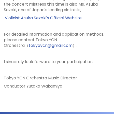
the concert mistress this time is also Ms. Asuka
Sezaki, one of Japan's leading violinists,
Violinist Asuka Sezaki's Official Website
For detailed information and application methods,
please contact Tokyo YCN
Orchestra
（
tokyoycn@gmail.com
）
.
I sincerely look forward to your participation.
Tokyo YCN Orchestra Music Director
Conductor Yutaka Wakamiya