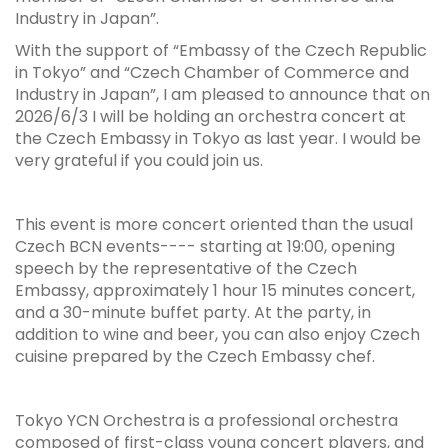
Industry in Japan
”
.
With the support of
“
Embassy of the Czech Republic
in Tokyo
”
and
“
Czech Chamber of Commerce and
Industry in Japan
”
, I am pleased to announce that on
2026/6/3 I will be holding an orchestra concert at
the Czech Embassy in Tokyo as last year. I would be
very grateful if you could join us.
This event is more concert oriented than the usual
Czech BCN events---- starting at 19:00, opening
speech by the representative of the Czech
Embassy, approximately 1 hour 15 minutes concert,
and a 30-minute buffet party. At the party, in
addition to wine and beer, you can also enjoy Czech
cuisine prepared by the Czech Embassy chef.
Tokyo YCN Orchestra is a professional orchestra
composed of first-class young concert players, and