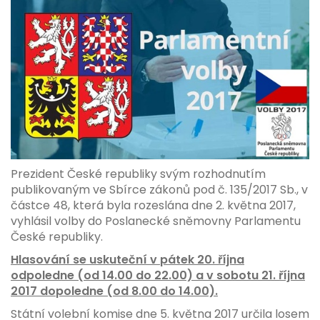
Prezident České republiky svým rozhodnutím
publikovaným ve Sbírce zákonů pod č. 135/2017 Sb., v
částce 48, která byla rozeslána dne 2. května 2017,
vyhlásil volby do Poslanecké sněmovny Parlamentu
České republiky.
Hlasování se uskuteční v pátek 20. října
odpoledne (od 14.00 do 22.00) a v sobotu 21. října
2017 dopoledne (od 8.00 do 14.00).
Státní volební komise dne 5. května 2017 určila losem