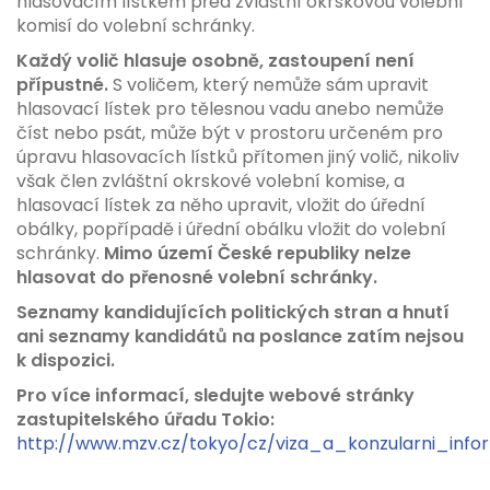
hlasovacím lístkem před zvláštní okrskovou volební
komisí do volební schránky.
Každý volič hlasuje osobně, zastoupení není
přípustné.
S voličem, který nemůže sám upravit
hlasovací lístek pro tělesnou vadu anebo nemůže
číst nebo psát, může být v prostoru určeném pro
úpravu hlasovacích lístků přítomen jiný volič, nikoliv
však člen zvláštní okrskové volební komise, a
hlasovací lístek za něho upravit, vložit do úřední
obálky, popřípadě i úřední obálku vložit do volební
schránky.
Mimo území České republiky nelze
hlasovat do přenosné volební schránky.
Seznamy kandidujících politických stran a hnutí
ani seznamy kandidátů na poslance zatím nejsou
k dispozici.
Pro více informací, sledujte webové stránky
zastupitelského úřadu Tokio:
http://www.mzv.cz/tokyo/cz/viza_a_konzularni_info