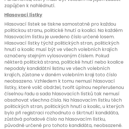
zapůjčen k nahlédnutí.
Hlasovací lístky
Hlasovací lístek se tiskne samostatně pro každou
politickou stranu, politické hnutí a koalici. Na každém
hlasovacím lístku je uvedeno číslo určené losem.
Hlasovací lístky týchž politických stran, politických
hnutí a koalic musí být ve všech volebních krajích
označeny stejným vylosovaným číslem. Pokud
některá politická strana, politické hnutí nebo koalice
nepodaly kandidátní listinu ve všech volebních
krajích, zůstane v daném volebním kraji toto číslo
neobsazeno. Vzhledem k tomu nemusí hlasovací
lístky, které volič obdržel, tvořit úplnou nepřerušenou
číselnou řadu a sada hlasovacích lístků tak nemusí
obsahovat všechna čísla. Na hlasovacím lístku těch
politických stran, politických hnutí a koalic, u kterých
bylo při registraci rozhodnuto o škrtnutí kandidáta,
zůstává pořadové číslo na hlasovacím lístku,
původně určené pro tohoto kandidáta, neobsazené.