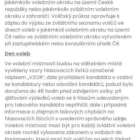
jakémkoliv volebním okrsku na území České
republiky nebo jakémkoliv zvláštním volebním
okrsku v zahraničí. Voličský průkaz opravňuje k
zápisu do výpisu ze zvláštního seznamu voličů ve
dnech voleb v jakémkoli volebním okrsku na území
ČR nebo ve zvláštním volebním okrsku vytvořeném
při zastupitelském nebo konzulárním úřadě ČR.
Den voleb
Ve volební místnosti budou na viditelném místě
vyvěšeny vzory hlasovacích lístků označené
nápisem „VZOR“, dále prohlášení kandidáta o vzdání
se kandidatury nebo odvolání kandidátů, pokud byla
doručena do 48 hodin před zahájením volby; při
zjišťování výsledků voleb se k hlasům odevzdaným
pro takového kandidáta nepřihlíží; dále i případná
informace o zřejmých tiskových chybách na
hlasovacích lístcích s uvedením správného údaje.
Volební místnost musí být pro každý zvláštní volební
okrsek rovněž vybavena zákonem o volbách do
Parlamentu, který musí být voličům na jejich žádost