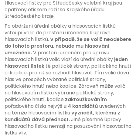
Hlasovací lístky pro Středočeský volební kraj jsou
opatřeny otiskem razítka Krajského úřadu
Středočeského kraje.
Po obdržení úřední obálky a hlasovacích lístků
vstoupí volič do prostoru určeného k úpravě
hlasovacích lístků.
V případě, že se volič neodebere
do tohoto prostoru, nebude mu hlasování
umožněno.
V prostoru určeném pro úpravu
hlasovacích lístků volič vloží do úřední obálky
jeden
hlasovací lístek
té politické strany, politického hnutí
či koalice, pro niž se rozhodl hlasovat. Tím volič dává
hlas ve prospěch vybrané politické strany,
politického hnutí nebo koalice. Zároveň
může
volič
na hlasovacím lístku vybrané politické strany,
politického hnutí, koalice
zakroužkováním
pořadového čísla nejvýš
u 4 kandidátů
uvedených
na témže hlasovacím lístku
vyznačit, kterému z
kandidátů dává přednost.
Jiné písemné úpravy
hlasovacího lístku nemají na posuzování hlasovacího
lístku vliv.