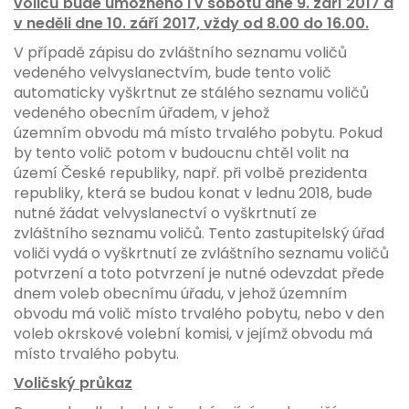
voličů bude umožněno i v sobotu dne 9. září 2017 a
v neděli dne 10. září 2017, vždy od 8.00 do 16.00.
V případě zápisu do zvláštního seznamu voličů
vedeného velvyslanectvím, bude tento volič
automaticky vyškrtnut ze stálého seznamu voličů
vedeného obecním úřadem, v jehož
územním obvodu má místo trvalého pobytu. Pokud
by tento volič potom v budoucnu chtěl volit na
území České republiky, např. při volbě prezidenta
republiky, která se budou konat v lednu 2018, bude
nutné žádat velvyslanectví o vyškrtnutí ze
zvláštního seznamu voličů. Tento zastupitelský úřad
voliči vydá o vyškrtnutí ze zvláštního seznamu voličů
potvrzení a toto potvrzení je nutné odevzdat přede
dnem voleb obecnímu úřadu, v jehož územním
obvodu má volič místo trvalého pobytu, nebo v den
voleb okrskové volební komisi, v jejímž obvodu má
místo trvalého pobytu.
Voličský průkaz