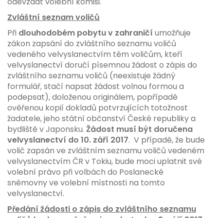
odevzdat volební komisi.
Zvláštní seznam voličů
Při
dlouhodobém pobytu v zahraničí
umožňuje
zákon zapsání do zvláštního seznamu voličů
vedeného velvyslanectvím těm voličům, kteří
velvyslanectví doručí písemnou žádost o zápis do
zvláštního seznamu voličů (neexistuje žádný
formulář, stačí napsat žádost volnou formou a
podepsat), doloženou originálem, popřípadě
ověřenou kopií dokladů potvrzujících totožnost
žadatele, jeho státní občanství České republiky a
bydliště v Japonsku.
Žádost musí být doručena
velvyslanectví
do 10. září 2017
. V případě, že bude
volič zapsán ve zvláštním seznamu voličů vedeném
velvyslanectvím ČR v Tokiu, bude moci uplatnit své
volební právo při volbách do Poslanecké
sněmovny ve volební místnosti na tomto
velvyslanectví.
Předání žádosti o zápis do zvláštního seznamu