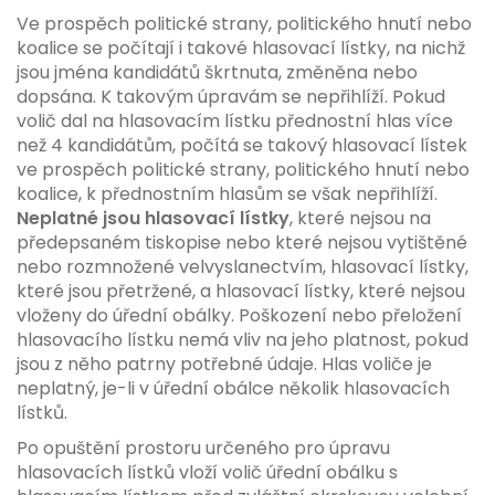
Ve prospěch politické strany, politického hnutí nebo
koalice se počítají i takové hlasovací lístky, na nichž
jsou jména kandidátů škrtnuta, změněna nebo
dopsána. K takovým úpravám se nepřihlíží. Pokud
volič dal na hlasovacím lístku přednostní hlas více
než 4 kandidátům, počítá se takový hlasovací lístek
ve prospěch politické strany, politického hnutí nebo
koalice, k přednostním hlasům se však nepřihlíží.
Neplatné jsou hlasovací lístky
, které nejsou na
předepsaném tiskopise nebo které nejsou vytištěné
nebo rozmnožené velvyslanectvím, hlasovací lístky,
které jsou přetržené, a hlasovací lístky, které nejsou
vloženy do úřední obálky. Poškození nebo přeložení
hlasovacího lístku nemá vliv na jeho platnost, pokud
jsou z něho patrny potřebné údaje. Hlas voliče je
neplatný, je-li v úřední obálce několik hlasovacích
lístků.
Po opuštění prostoru určeného pro úpravu
hlasovacích lístků vloží volič úřední obálku s