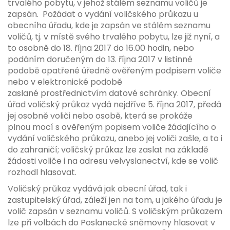
trvalého pobytu, v jehož stálém seznamu voličů je
zapsán. Požádat o vydání voličského průkazu u
obecního úřadu, kde je zapsán ve stálém seznamu
voličů, tj. v místě svého trvalého pobytu, lze již nyní, a
to osobně do 18. října 2017 do 16.00 hodin, nebo
podáním doručeným do 13. října 2017 v listinné
podobě opatřené úředně ověřeným podpisem voliče
nebo v elektronické podobě
zaslané prostřednictvím datové schránky. Obecní
úřad voličský průkaz vydá nejdříve 5. října 2017, předá
jej osobně voliči nebo osobě, která se prokáže
plnou mocí s ověřeným popisem voliče žádajícího o
vydání voličského průkazu, anebo jej voliči zašle, a to i
do zahraničí; voličský průkaz lze zaslat na základě
žádosti voliče i na adresu velvyslanectví, kde se volič
rozhodl hlasovat.
Voličský průkaz vydává jak obecní úřad, tak i
zastupitelský úřad, záleží jen na tom, u jakého úřadu je
volič zapsán v seznamu voličů. S voličským průkazem
lze při volbách do Poslanecké sněmovny hlasovat v