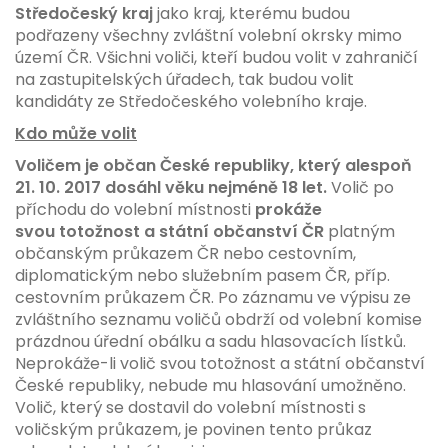
Středočeský kraj
jako kraj, kterému budou
podřazeny všechny zvláštní volební okrsky mimo
území ČR. Všichni voliči, kteří budou volit v zahraničí
na zastupitelských úřadech, tak budou volit
kandidáty ze Středočeského volebního kraje.
Kdo může volit
Voličem je občan České republiky, který alespoň
21. 10. 2017 dosáhl věku nejméně 18 let.
Volič po
příchodu do volební místnosti
prokáže
svou totožnost a státní občanství ČR
platným
občanským průkazem ČR nebo cestovním,
diplomatickým nebo služebním pasem ČR, příp.
cestovním průkazem ČR. Po záznamu ve výpisu ze
zvláštního seznamu voličů obdrží od volební komise
prázdnou úřední obálku a sadu hlasovacích lístků.
Neprokáže-li volič svou totožnost a státní občanství
České republiky, nebude mu hlasování umožněno.
Volič, který se dostavil do volební místnosti s
voličským průkazem, je povinen tento průkaz