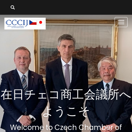
Men
在日チェコ商工会議所へ
ようこそ
Welcome to Czech Chamber of