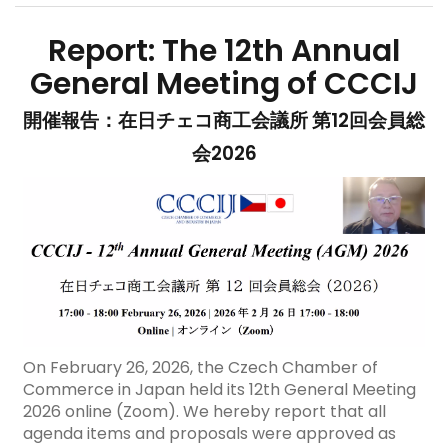
Report: The 12th Annual
General Meeting of CCCIJ
開催報告：在日チェコ商工会議所 第12回会員総
会2026
On February 26, 2026, the Czech Chamber of
Commerce in Japan held its 12th General Meeting
2026 online (Zoom). We hereby report that all
agenda items and proposals were approved as