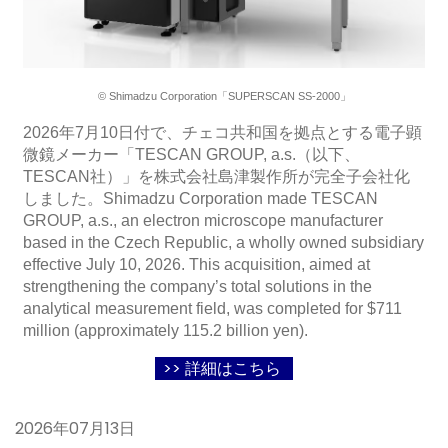
© Shimadzu Corporation「SUPERSCAN SS-2000」
2026年7月10日付で、チェコ共和国を拠点とする電子顕
微鏡メーカー「TESCAN GROUP, a.s.（以下、
TESCAN社）」を株式会社島津製作所が完全子会社化
しました。Shimadzu Corporation made TESCAN
GROUP, a.s., an electron microscope manufacturer
based in the Czech Republic, a wholly owned subsidiary
effective July 10, 2026. This acquisition, aimed at
strengthening the company’s total solutions in the
analytical measurement field, was completed for $711
million (approximately 115.2 billion yen).
>> 詳細はこちら
2026年07月13日