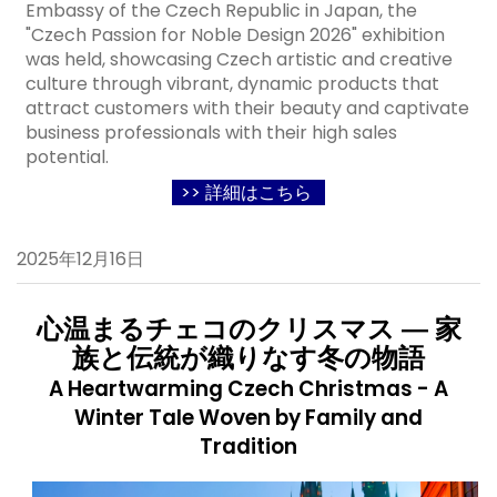
Embassy of the Czech Republic in Japan, the
"Czech Passion for Noble Design 2026" exhibition
was held, showcasing Czech artistic and creative
culture through vibrant, dynamic products that
attract customers with their beauty and captivate
business professionals with their high sales
potential
.
>> 詳細はこちら
2025年12月16日
心温まるチェコのクリスマス ― 家
族と伝統が織りなす冬の物語
A Heartwarming Czech Christmas - A
Winter Tale Woven by Family and
Tradition