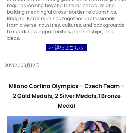
requires looking beyond familiar networks and
building meaningful cross-border relationships.
Bridging Borders brings together professionals
from diverse industries, cultures, and backgrounds
to spark new opportunities, partnerships, and
ideas.
>> 詳細はこちら
2026年03月12日
Milano Cortina Olympics - Czech Team -
2 Gold Medals, 2 Silver Medals,1 Bronze
Medal