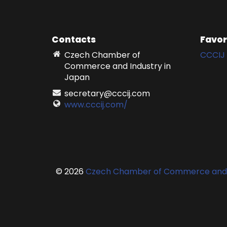
Contacts
Favor
Czech Chamber of
CCCIJ 
Commerce and Industry in
Japan
secretary@cccij.com
www.cccij.com/
© 2026
Czech Chamber of Commerce and I