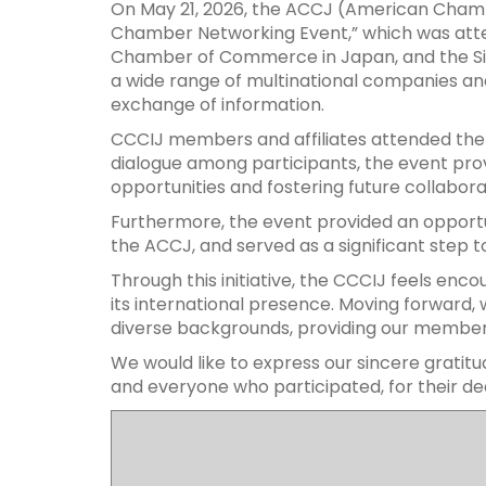
On May 21, 2026, the ACCJ (American Chambe
Chamber Networking Event,” which was atte
Chamber of Commerce in Japan, and the Si
a wide range of multinational companies and
exchange of information.
CCCIJ members and affiliates attended the 
dialogue among participants, the event prov
opportunities and fostering future collabora
Furthermore, the event provided an opportu
the ACCJ, and served as a significant step 
Through this initiative, the CCCIJ feels en
its international presence. Moving forward, 
diverse backgrounds, providing our members
We would like to express our sincere gratit
and everyone who participated, for their ded