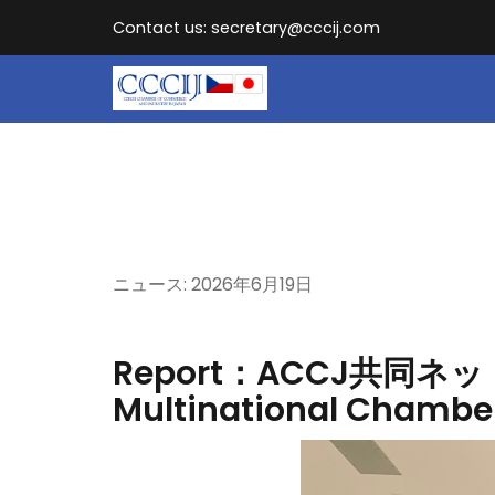
Contact us: secretary@cccij.com
ニュース: 2026
年6
月19
日
Report：ACCJ共同ネッ
Multinational Cham