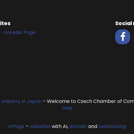
ites
Social
- Linkedin Page
ndustry in Japan
– Welcome to Czech Chamber of Comm
map
inPage
–
websites
with AI,
domain
and
webhosting