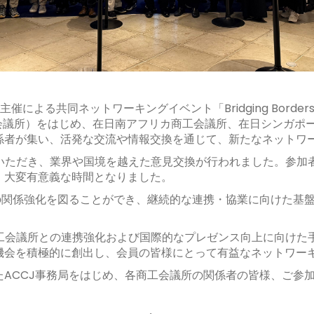
る共同ネットワーキングイベント「Bridging Borders: Multin
商工会議所）をはじめ、在日南アフリカ商工会議所、在日シンガ
係者が集い、活発な交流や情報交換を通じて、新たなネットワ
加いただき、業界や国境を越えた意見交換が行われました。参
、大変有意義な時間となりました。
の関係強化を図ることができ、継続的な連携・協業に向けた基
商工会議所との連携強化および国際的なプレゼンス向上に向けた
機会を積極的に創出し、会員の皆様にとって有益なネットワー
ACCJ事務局をはじめ、各商工会議所の関係者の皆様、ご参