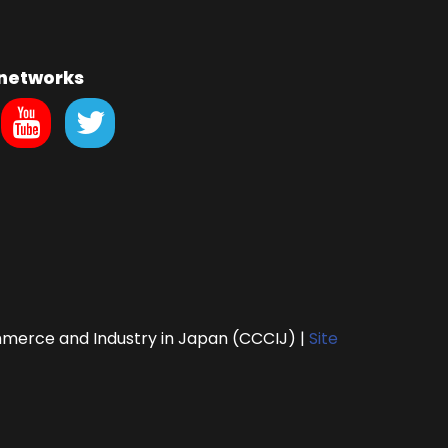
 networks
erce and Industry in Japan (CCCIJ)
|
Site