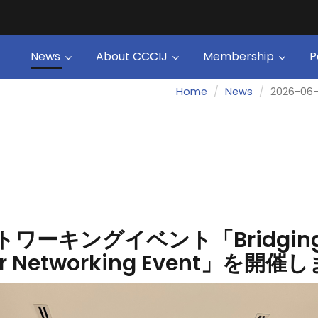
News
About CCCIJ
Membership
P
Home
News
2026-0
トワーキングイベント「Bridging B
ber Networking Event」を開