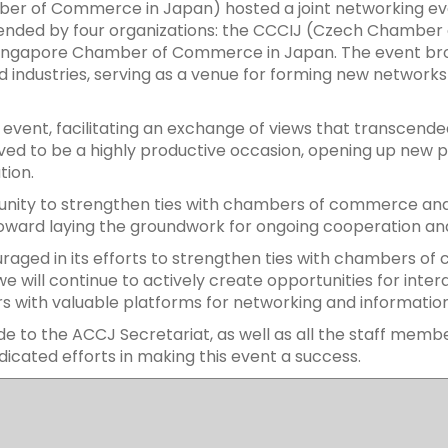
r of Commerce in Japan) hosted a joint networking event
nded by four organizations: the CCCIJ (Czech Chamber 
ngapore Chamber of Commerce in Japan. The event brou
 industries, serving as a venue for forming new networks 
event, facilitating an exchange of views that transcende
ed to be a highly productive occasion, opening up new pos
tion.
nity to strengthen ties with chambers of commerce and i
toward laying the groundwork for ongoing cooperation and
couraged in its efforts to strengthen ties with chambers 
we will continue to actively create opportunities for int
 with valuable platforms for networking and information
ude to the ACCJ Secretariat, as well as all the staff m
icated efforts in making this event a success.