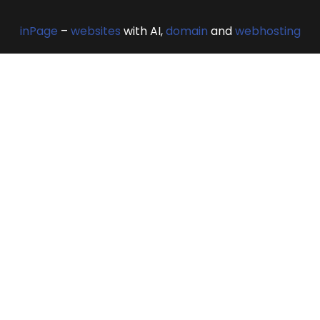
inPage
–
websites
with AI,
domain
and
webhosting