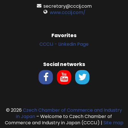
secretary@cccij.com
www.cccij.com/
Favorites
CCCIJ - Linkedin Page
Social networks
© 2026
Czech Chamber of Commerce and Industry
in Japan
– Welcome to Czech Chamber of
Commerce and Industry in Japan (CCCIJ)
|
Site map