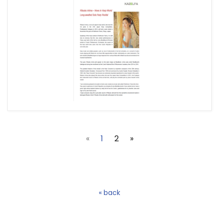
(current)
«
1
2
»
« back