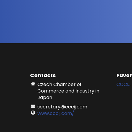
Contacts
Favor
Czech Chamber of
CCCIJ 
Commerce and Industry in
Japan
secretary@cccij.com
www.cccij.com/