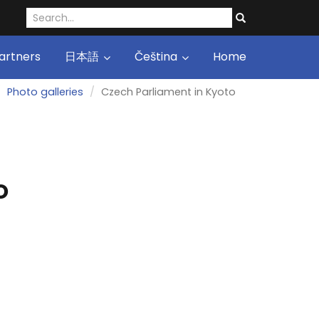
artners
日本語
Čeština
Home
Photo galleries
Czech Parliament in Kyoto
o