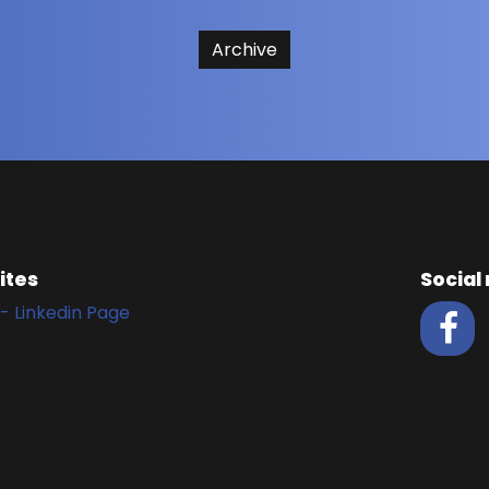
Archive
ites
Social
- Linkedin Page