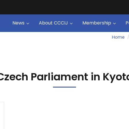
News
About CCCIJ
Membership
P
Home
Czech Parliament in Kyot