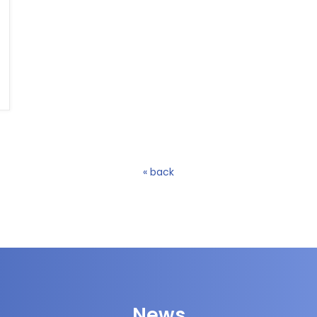
« back
News