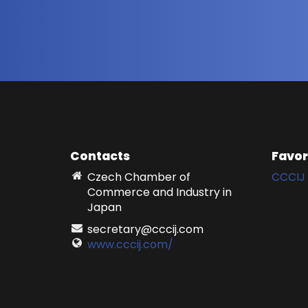
Contacts
Favor
Czech Chamber of
CCCIJ 
Commerce and Industry in
Japan
secretary@cccij.com
www.cccij.com/