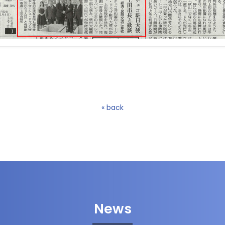
« back
News