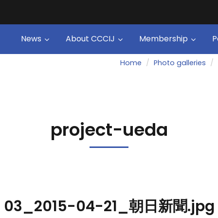
News
About CCCIJ
Membership
P
Home
Photo galleries
project-ueda
03_2015-04-21_朝日新聞.jpg