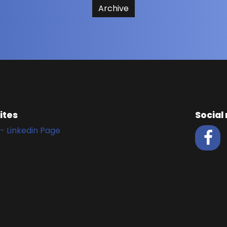
Archive
ites
Social
- Linkedin Page