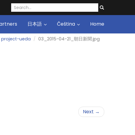
artners
日本語
Čeština
Home
project-ueda
03_2015-04-21_朝日新聞.jpg
Next →