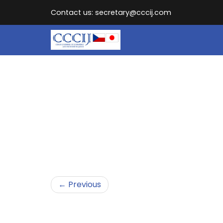
Contact us: secretary@cccij.com
← Previous