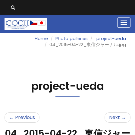
Men
Home
Photo galleries
project-ueda
04_2015-04-22_東信ジャーナル.jpg
project-ueda
← Previous
Next →
04_2015-04-22_東信ジャー