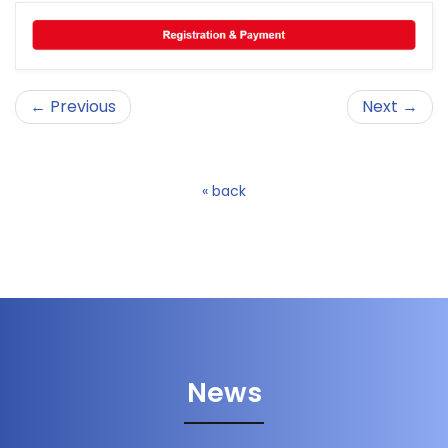
← Previous
Next →
« back
News