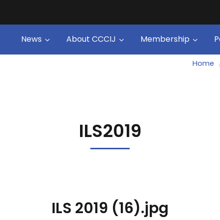
News
About CCCIJ
Membership
P
Home
ILS2019
ILS 2019 (16).jpg