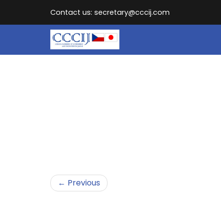
Contact us: secretary@cccij.com
← Previous